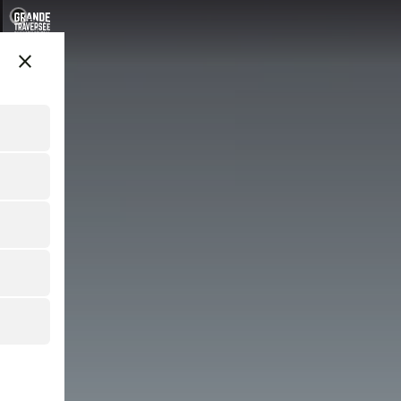
Aller
au
contenu
close
principal