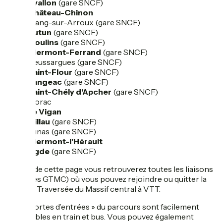
Avallon
(gare SNCF)
Château-Chinon
Etang-sur-Arroux (gare SNCF)
Autun
(gare SNCF)
Moulins
(gare SNCF)
Clermont-Ferrand
(gare SNCF)
Neussargues (gare SNCF)
Saint-Flour
(gare SNCF)
Langeac
(gare SNCF)
Saint-Chély d'Apcher
(gare SNCF)
Florac
Le Vigan
Millau
(gare SNCF)
Lunas (gare SNCF)
Clermont-l'Hérault
Agde
(gare SNCF)
En bas de cette page vous retrouverez toutes les liaisons
(balisées GTMC) où vous pouvez rejoindre ou quitter la
Grande Traversée du Massif central à VTT.
Ces « portes d’entrées » du parcours sont facilement
accessibles en train et bus. Vous pouvez également