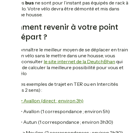
Les
bus
ne sont pour l’instant pas équipés de rack à
vélo. Votre vélo devra être démonté et mis dans
une housse.
Comment revenir à votre point
de départ ?
Pour connaître le meilleur moyen de se déplacer en train
avec son vélo sans le mettre dans une housse, vous
pouvez consulter
le site internet de la DeutchBhan
qui
permet de calculer la meilleure possibilité pour vous et
votre vélo
Quelques exemples de trajet en TER ou en Intercités
(dans les 2 sens) :
-
Paris > Avallon (direct ; environ 3h)
- Lyon > Avallon (1 correspondance ; environ 5h)
- Lyon > Autun (1 correspondance ; environ 3h30)
- Autun > Moulins (2 correspondances ; environ 2h30)