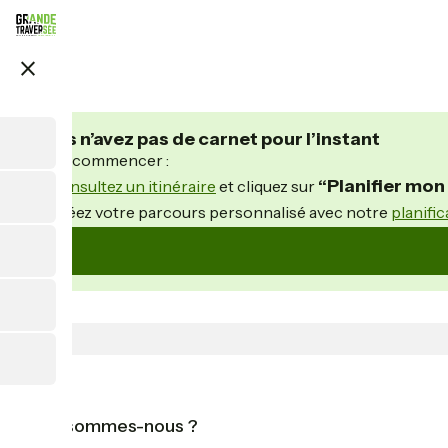
Aller
au
contenu
close
principal
Vous n’avez pas de carnet pour l’instant
Pour commencer :
“Planifier mo
Consultez un itinéraire
et cliquez sur
Créez votre parcours personnalisé avec notre
planific
Qui sommes-nous ?