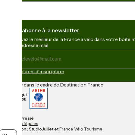
Je m'abonne à la newsletter
Recevez le meilleur de la France à vélo dans votre boîte 
Mon adresse mail
Mon
adresse
mail
Conditions d'inscription
Financé dans le cadre de Destination France
Contact
Espace Presse
Mentions légales
Réalisation :
StudioJuillet
et
France Vélo Tourisme