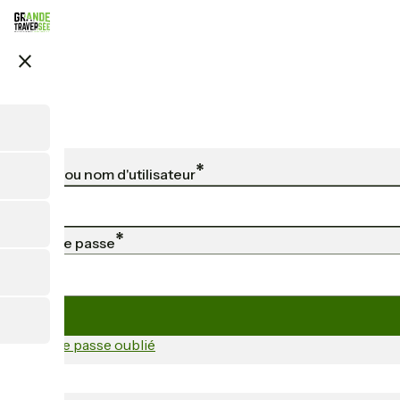
Aller
au
contenu
close
principal
Email ou nom d'utilisateur
Mot de passe
Mot de passe oublié