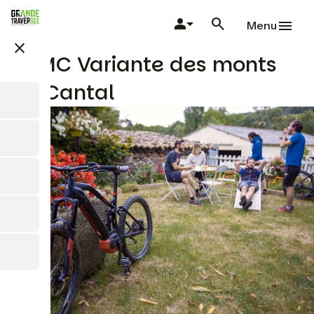
Aller
au
Menu
contenu
close
principal
GTMC Variante des monts
du Cantal