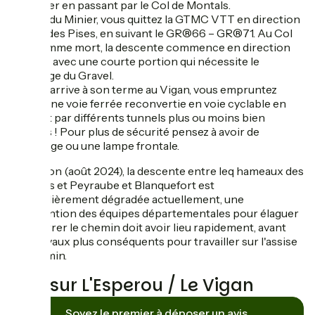
du Minier en passant par le Col de Montals.
Du Col du Minier, vous quittez la GTMC VTT en direction
du Lac des Pises, en suivant le GR®66 – GR®71. Au Col
de l’Homme mort, la descente commence en direction
de Arre avec une courte portion qui nécessite le
poussage du Gravel.
L’étape arrive à son terme au Vigan, vous empruntez
l’ancienne voie ferrée reconvertie en voie cyclable en
passant par différents tunnels plus ou moins bien
éclairés ! Pour plus de sécurité pensez à avoir de
l'éclairage ou une lampe frontale.
Attention (août 2024), la descente entre leq hameaux des
Bonnels et Peyraube et Blanquefort est
particulièrement dégradée actuellement, une
intervention des équipes départementales pour élaguer
et épierrer le chemin doit avoir lieu rapidement, avant
des travaux plus conséquents pour travailler sur l'assise
du chemin.
Avis sur L'Esperou / Le Vigan
Soyez le premier à déposer un avis.