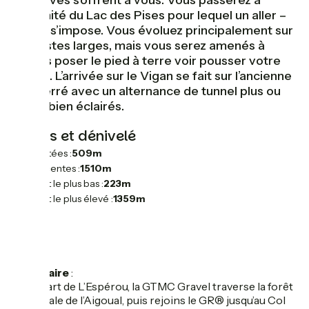
préservés s’offrent à vous. Vous passerez à
proximité du Lac des Pises pour lequel un aller –
retour s’impose. Vous évoluez principalement sur
des pistes larges, mais vous serez amenés à
parfois poser le pied à terre voir pousser votre
Gravel. L’arrivée sur le Vigan se fait sur l’ancienne
voie ferré avec un alternance de tunnel plus ou
moins bien éclairés.
Pentes et dénivelé
Montées :
509m
Descentes :
1510m
Point le plus bas :
223m
Point le plus élevé :
1359m
L'itinéraire
:
Au départ de L’Espérou, la GTMC Gravel traverse la forêt
domaniale de l’Aigoual, puis rejoins le GR® jusqu’au Col