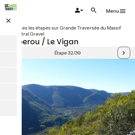
Aller
au
Menu
contenu
close
principal
Toutes les étapes sur Grande Traversée du Massif
Central Gravel
L'Esperou / Le Vigan
Étape 32/39