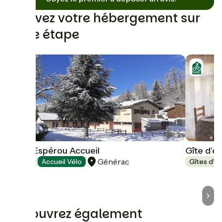
Trouvez votre hébergement sur
cette étape
Hôtel Espérou Accueil
Gîte d'é
Générac
Hôtels
Accueil Vélo
Gîtes d'é
Découvrez également