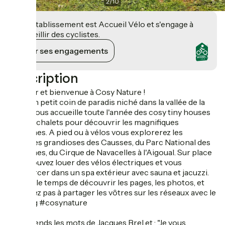
2
/
10
Cet établissement est Accueil Vélo et s'engage à
accueillir des cyclistes.
Voir ses engagements
Description
Bonjour et bienvenue à Cosy Nature !
Dans un petit coin de paradis niché dans la vallée de la
Vis, je vous accueille toute l'année des cosy tiny houses
et cosy chalets pour découvrir les magnifiques
Cévennes. A pied ou à vélos vous explorerez les
paysages grandioses des Causses, du Parc National des
Cévennes, du Cirque de Navacelles à l'Aigoual. Sur place
vous pouvez louer des vélos électriques et vous
ressourcer dans un spa extérieur avec sauna et jacuzzi.
Prenez le temps de découvrir les pages, les photos, et
n'hésitez pas à partager les vôtres sur les réseaux avec le
hashtag #cosynature
Je reprends les mots de Jacques Brel et : "Je vous