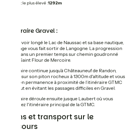
Point le plus élevé :
1292m
L'itinéraire Gravel :
Après avoir longé le Lac de Naussac et sa base nautique,
le balisage vous fait sortir de Langogne. La progression
se fait dans un premier temps sur chemin goudronné
jusqu’à Saint Flour de Mercoire.
L’itinéraire continue jusqu’à Châteauneuf de Randon,
perché sur son piton rocheux à 1300m d'altitude et vous
restez en permanence à proximité de l’itinéraire GTMC
VTT tout en évitant les passages difficiles en Gravel.
L'itinéraire déroule ensuite jusque Laubert où vous
retrouvez l'itinéraire principal de la GTMC.
Trains et transport sur le
parcours