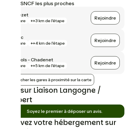
Gares SNCF les plus proches
Belvezet
Rejoindre
gare
3 km de l'étape
Allenc
Rejoindre
gare
4 km de l'étape
Bagnols - Chadenet
Rejoindre
gare
5 km de l'étape
Afficher les gares à proximité sur la carte
Avis sur Liaison Langogne /
Laubert
Soyez le premier à déposer un avis.
Trouvez votre hébergement sur