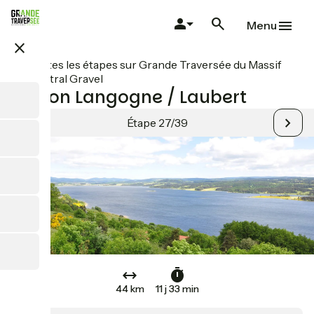
Aller
au
Menu
contenu
close
principal
Toutes les étapes sur Grande Traversée du Massif
Central Gravel
Liaison Langogne / Laubert
Étape 27/39
44 km
11 j 33 min