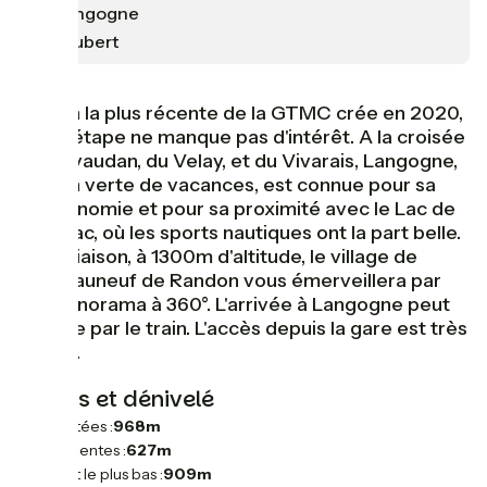
Langogne
Laubert
Liaison la plus récente de la GTMC crée en 2020,
cette étape ne manque pas d'intérêt. A la croisée
du Gévaudan, du Velay, et du Vivarais, Langogne,
station verte de vacances, est connue pour sa
gastronomie et pour sa proximité avec le Lac de
Naussac, où les sports nautiques ont la part belle.
Sur la liaison, à 1300m d'altitude, le village de
Châteauneuf de Randon vous émerveillera par
son panorama à 360°. L'arrivée à Langogne peut
se faire par le train. L'accès depuis la gare est très
simple.
Pentes et dénivelé
Montées :
968m
Descentes :
627m
Point le plus bas :
909m