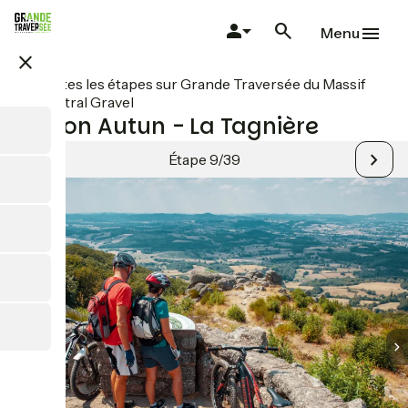
Aller
au
Menu
contenu
close
principal
Toutes les étapes sur Grande Traversée du Massif
Central Gravel
Liaison Autun - La Tagnière
Étape 9/39