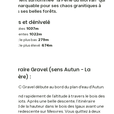
également surnommée "la Perle du Morvan" qui
est remarquable pour ses chaos granitiques à
travers ses belles forêts.
Pentes et dénivelé
Montées :
1037m
Descentes :
1022m
Point le plus bas :
279m
Point le plus élevé :
674m
L'itinéraire Gravel (sens Autun - La
Tagnière) :
La GTMC Gravel débute au bord du plan d'eau d'Autun.
Elle prend rapidement de l’altitude à travers le bois des
Renaudiots. Après une belle descente, l’itinéraire
reprend de la hauteur dans le bois des Igaux avant une
longue redescente sur Mesvres. Vous quittez à deux