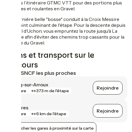
reprises l’itinéraire GTMC VTT pour des portions plus
agréables et roulantes en Gravel.
Une dernière belle "bosse" conduit à la Croix Messire
Jean, point culminant de l'étape. Pour la descente depuis
le Signal d’Uchon, vous empruntez la route jusqu'à La
Tagnière afin d’éviter des chemins trop cassants pour la
pratique du Gravel.
Trains et transport sur le
parcours
Gares SNCF les plus proches
Étang-sur-Arroux
Rejoindre
gare
373 m de l'étape
Mesvres
Rejoindre
gare
6 km de l'étape
Afficher les gares à proximité sur la carte