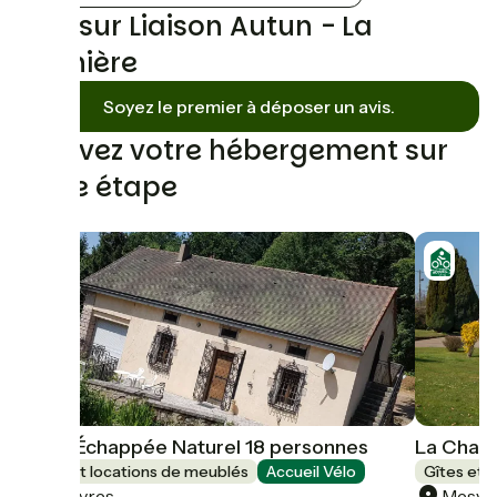
Avis sur Liaison Autun - La
Tagnière
Soyez le premier à déposer un avis.
Trouvez votre hébergement sur
cette étape
Gite L’Échappée Naturel 18 personnes
La Cham
Gîtes et locations de meublés
Accueil Vélo
Gîtes et 
Mesvres
Mesvr