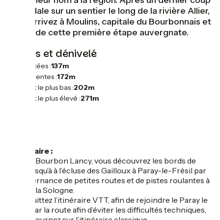
donné leur nom à la région. Après un dernier coup
de pédale sur un sentier le long de la rivière Allier,
vous arrivez à Moulins, capitale du Bourbonnais et
terme de cette première étape auvergnate.
Pentes et dénivelé
Montées :
137m
Descentes :
172m
Point le plus bas :
202m
Point le plus élevé :
271m
L'itinéraire :
Depuis Bourbon Lancy, vous découvrez les bords de
Loire jusqu’à à l’écluse des Gailloux à Paray-le-Frésil par
une alternance de petites routes et de pistes roulantes à
travers la Sologne.
Vous quittez l’itinéraire VTT, afin de rejoindre le Paray le
Frésil par la route afin d’éviter les difficultés techniques,
puis retournez sur l’itinéraire classique.