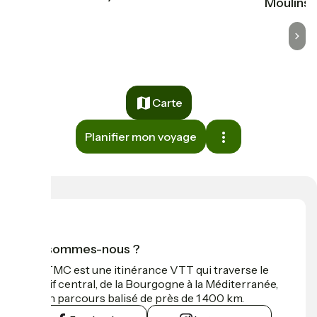
Moulins, 
Carte
Planifier mon voyage
Qui sommes-nous ?
La GTMC est une itinérance VTT qui traverse le
Massif central, de la Bourgogne à la Méditerranée,
sur un parcours balisé de près de 1 400 km.