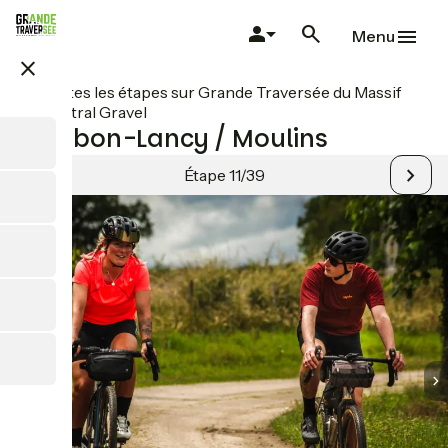
Aller
au
Menu
contenu
close
principal
Toutes les étapes sur Grande Traversée du Massif
Central Gravel
Bourbon-Lancy / Moulins
Étape 11/39