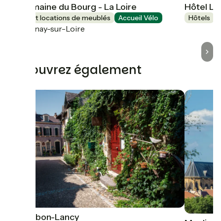
Le Domaine du Bourg - La Loire
Hôtel Le
Gîtes et locations de meublés
Accueil Vélo
Hôtels
Gannay-sur-Loire
Découvrez également
Bourbon-Lancy