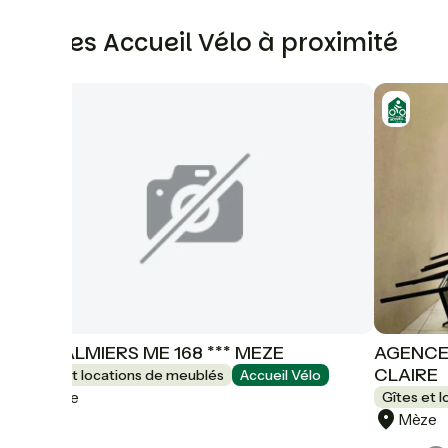
Autres Accueil Vélo à proximité
LES PALMIERS ME 168 *** MEZE
AGENCE 
CLAIRE
Gîtes et locations de meublés
Accueil Vélo
Mèze
Gîtes et 
Mèze