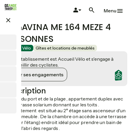
Aller
au
Menu
contenu
close
principal
LE GAVINA ME 164 MEZE 4
PERSONNES
Accueil Vélo
Gîtes et locations de meublés
Cet établissement est Accueil Vélo et s'engage à
accueillir des cyclistes.
Voir ses engagements
Description
A 2 pas du port et de la plage , appartement duplex avec
une terrasse solarium donnant sur les toits .
L'appartement est situé au 2° étage sans ascenseur d'un
petit immeuble . De la chambre on accède à une terrasse
( vue sur l'étang) endroit idéal pour prendre un bain de
soleil à l'abri des regards .