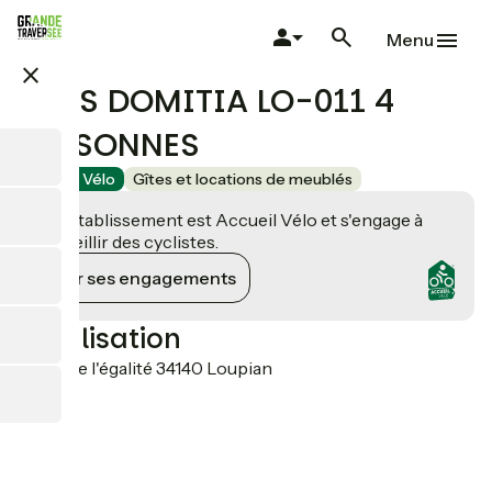
Aller
au
Menu
contenu
close
principal
CLOS DOMITIA LO-011 4
PERSONNES
Accueil Vélo
Gîtes et locations de meublés
Cet établissement est Accueil Vélo et s'engage à
accueillir des cyclistes.
Voir ses engagements
Localisation
14 rue de l'égalité 34140 Loupian