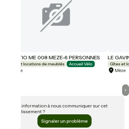
LE PATIO ME 008 MEZE-6 PERSONNES
LE GAVI
Gîtes et locations de meublés
Accueil Vélo
Gîtes et 
Mèze
Mèze
Une information à nous communiquer sur cet
établissement ?
Signaler un problème