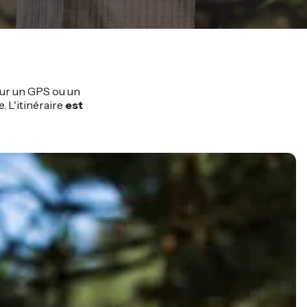
é sur un GPS ou un
. L'itinéraire
est