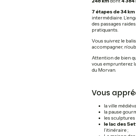
248 km
dont
4 384 
7 étapes de 34 km
intermédiaire. L’e
des passages raides,
pratiquants.
Vous suivrez le bal
accompagner, n’oubl
Attention de bien qui
vous emprunterez la 
du Morvan.
Vous appréc
la ville médiéva
la pause gour
les sculpture
le lac des Se
l’itinéraire ;
La maison des