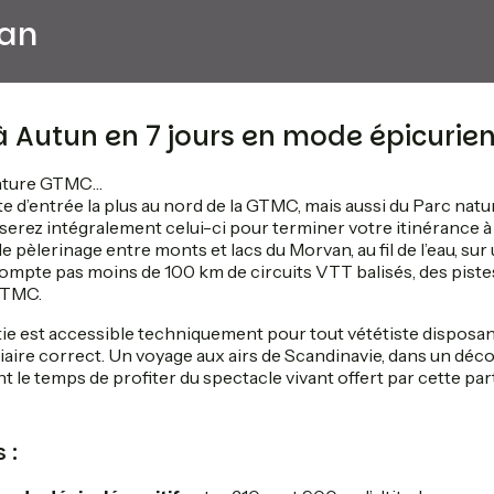
van
à Autun en 7 jours en mode épicurie
enture GTMC…
e d’entrée la plus au nord de la GTMC, mais aussi du Parc natu
erez intégralement celui-ci pour terminer votre itinérance à 
e pèlerinage entre monts et lacs du Morvan, au fil de l’eau, su
compte pas moins de 100 km de circuits VTT balisés, des piste
GTMC.
ie est accessible techniquement pour tout vététiste disposan
ire correct. Un voyage aux airs de Scandinavie, dans un décor
nt le temps de profiter du spectacle vivant offert par cette pa
 :