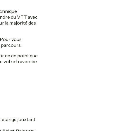
echnique
endre du VTT avec
ur la majorité des
. Pour vous
 parcours.
tir de ce point que
de votre traversée
t étangs jouxtant
 à
Saint-Brisson
;