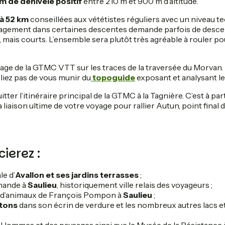
m de dénivelé positif
entre 210 m et 900 m d’altitude.
 à 52 km
conseillées aux vététistes réguliers avec un niveau t
ngagement dans certaines descentes demande parfois de desc
 mais courts. L’ensemble sera plutôt très agréable à rouler po
isage de la GTMC VTT sur les traces de la traversée du Morvan
iez pas de vous munir du
topoguide
exposant et analysant le
tter l’itinéraire principal de la GTMC à la Tagnière. C’est à par
liaison ultime de votre voyage pour rallier Autun, point final 
ierez :
le d’
Avallon et ses jardins terrasses
;
mande à
Saulieu
, historiquement ville relais des voyageurs ;
s d’animaux de François Pompon à
Saulieu
;
ttons
dans son écrin de verdure et les nombreux autres lacs e
 Hommes et des paysages ainsi que le Musée de la Résistance