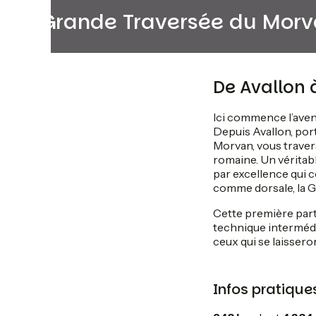
La Grande Traversée du Mor
De Avallon 
Ici commence l’av
Depuis Avallon, port
Morvan, vous travers
romaine. Un véritabl
par excellence qui 
comme dorsale, la 
Cette première part
technique intermédia
ceux qui se laissero
Infos pratiques