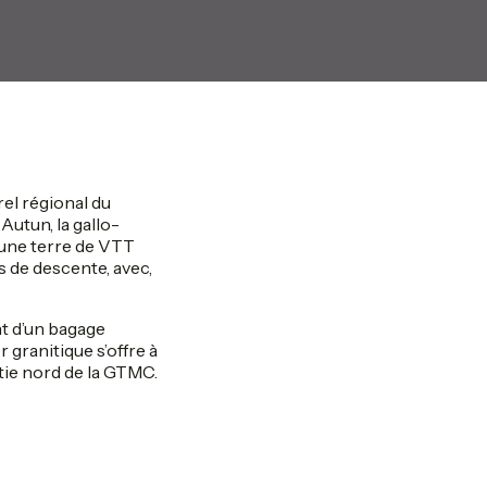
n
rel régional du
Autun, la gallo-
r une terre de VTT
s de descente, avec,
t d’un bagage
 granitique s’offre à
rtie nord de la GTMC.