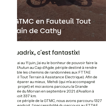
La GTMC en Fauteuil Tout
Terrain de Cathy
Le quadrix, c'est fantastix!
Du 15 mai au 11 juin, j’ai eu le bonheur de pouvoir faire la
GTMC d’Autun au Cap d’Agde, périple destiné à rendre
accessible les chemins de randonnées aux FTTAE
(Fauteuil Tout Terrain à Assistance Electrique). Afin de
nous préparer au mieux, Mehdi (qui m'a accompagné
dans ce projet) et moi avions parcouru la Grande
Traversée du Morvan en septembre 2021, d’Avallon à
Autun, soit 337 km.
Durant ce périple de la GTMC, nous avons parcouru 1327
km. Par endroit, l’inaccessibilité du parcours au FTTAE,