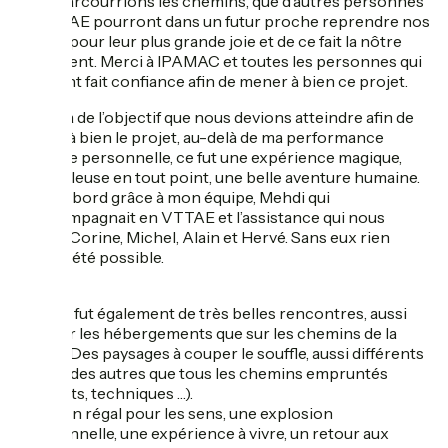
nous parcourrions les chemins, que d’autres personnes
en FTTAE pourront dans un futur proche reprendre nos
traces, pour leur plus grande joie et de ce fait la nôtre
également. Merci à IPAMAC et toutes les personnes qui
nous ont fait confiance afin de mener à bien ce projet.
Au-delà de l’objectif que nous devions atteindre afin de
mener à bien le projet, au-delà de ma performance
sportive personnelle, ce fut une expérience magique,
merveilleuse en tout point, une belle aventure humaine.
Tout d’abord grâce à mon équipe, Mehdi qui
m’accompagnait en VTTAE et l’assistance qui nous
suivait, Corine, Michel, Alain et Hervé. Sans eux rien
n’aurait été possible.
Mais ce fut également de très belles rencontres, aussi
bien sur les hébergements que sur les chemins de la
GTMC. Des paysages à couper le souffle, aussi différents
les uns des autres que tous les chemins empruntés
(roulants, techniques …).
Ce fut un régal pour les sens, une explosion
émotionnelle, une expérience à vivre, un retour aux