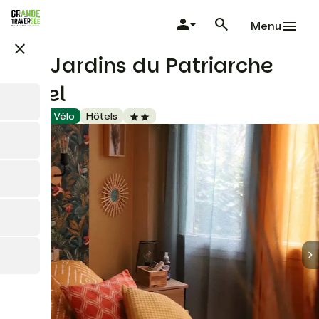
Aller
au
Menu
contenu
close
principal
Les Jardins du Patriarche
Hôtel
Accueil Vélo
Hôtels