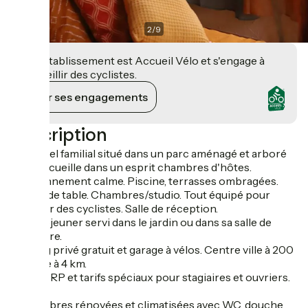
2
/
9
Cet établissement est Accueil Vélo et s'engage à
accueillir des cyclistes.
Voir ses engagements
Description
Cet hôtel familial situé dans un parc aménagé et arboré
vous accueille dans un esprit chambres d'hôtes.
Environnement calme. Piscine, terrasses ombragées.
Tennis de table. Chambres/studio. Tout équipé pour
recevoir des cyclistes. Salle de réception.
Petit déjeuner servi dans le jardin ou dans sa salle de
caractère.
Parking privé gratuit et garage à vélos. Centre ville à 200
m, plage à 4 km.
Etape VRP et tarifs spéciaux pour stagiaires et ouvriers.
11 chambres rénovées et climatisées avec WC, douche