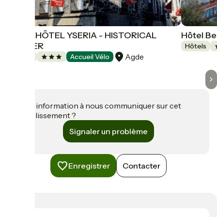
LOGIS HÔTEL YSERIA - HISTORICAL
Hôtel Be
CENTER
Hôtels
Agde
Hôtels
Accueil Vélo
Une information à nous communiquer sur cet
établissement ?
Signaler un problème
Enregistrer
Contacter