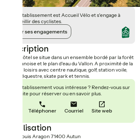
2
/
12
Cet établissement est Accueil Vélo et s'engage à
accueillir des cyclistes.
Voir ses engagements
Description
Notre hôtel se situe dans un ensemble bordé par la forêt
de la Planoise et le plan d'eau du Vallon. A proximité de la
base de loisirs avec centre nautique, golf, station voile,
centre équestre, skate park et tennis.
Cet établissement vous intéresse ? Rendez-vous sur
leur site pour réserver ou en savoir plus.
Téléphoner
Courriel
Site web
Localisation
3 Rue Louis Aragon 71400 Autun