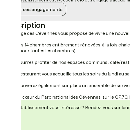
Voir ses engagements
Description
L’Auberge des Cévennes vous propose de vivre une nouvelle
Avec ses 14 chambres entièrement rénovées, à la fois chale
privée pour toutes les chambres).
Vous pourrez profiter de nos espaces communs : café/restaur
Notre restaurant vous accueille tous les soirs du lundi au s
Vous trouverez également sur place un ensemble de services : 
Situé au cœur du Parc national des Cévennes, sur le GR70, le
Cet établissement vous intéresse ? Rendez-vous sur leur 