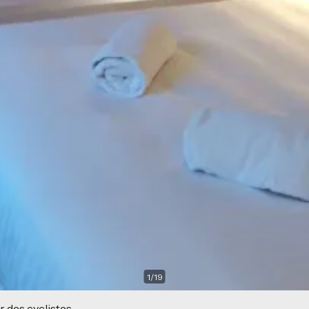
1
/
19
r des cyclistes.