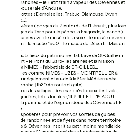
accrobranches – le Petit train à vapeur des Cévennes et
la Bambouseraie d’Anduze,
- des grottes (Demoiselles, Trabuc, Clamouse, l’Aven
Armand…),
- des rivières ( gorges du Rieutord- de l’Hérault, plus loin
les gorges du Tarn pour la pêche, la baignade, le canoë ),
- des musées avec le musée de la soie - le musée cévenol
du Vigan - le musée 1900 - le musée du Désert - Maison
Rouge ...
- des hauts lieux du patrimoine : l’abbaye de St-Guilhem
le Désert - le Pont du Gard- les arènes et la Maison
Carrée à NIMES - l'abbatiale de ST-GILLES;;;
- des villes comme NIMES - UZES - MONTPELLIER à
découvrir également et au-delà la Mer Méditerranée
toute proche (1h30 de route du gite).
- dans tous les villages, des marchés locaux, festivals,
visites guidées, fêtes locales (14 JUILLET - 15 AOUT -
fête de la pomme et de l'oignon doux des Cévennes LE
VIGAN).
Vous disposerez pour prévoir vos sorties de guides,
cartes de randonnée et de flyers dans notre territoire
Causses & Cévennes inscrit au patrimoine mondial de
l’Unesco et de l'Agenda numérique hebdomadaire de