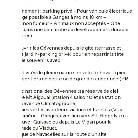
Stationnement : parking privé - Pour véhicule électrique
: recharge possible à Ganges à moins 10 km –
Meublé non fumeur - Animaux non acceptés – Gite
engagé dans une démarche de développement durable
(écogestes) –
A découvrir les Cévennes depuis le gite (terrasse et
salon de jardin-parking privé) pour en repartir la tête
pleine de souvenirs avec :
- des activités de pleine nature, en vélo, à cheval, à pied
sur des sentiers de petite ou de grande randonnée (PR
et GR) ;
- le Parc national des Cévennes (sa réserve de ciel
étoilé), le Mt Aigoual (station 4 saisons) et sa station
météo devenue Climatographe,
- des voies vertes avec leurs viaducs et tunnels (Voie
verte Sumène - Ganges, avec lien vers ST-Hippolyte du
Fort, Sauve -Quissac ou depuis Le Vigan pour la
Promenade du Viaduc),
- le Cirque de Navacelles sur la route d'un site