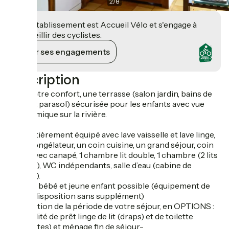
2
/
8
Cet établissement est Accueil Vélo et s'engage à
accueillir des cyclistes.
Voir ses engagements
Description
Pour votre confort, une terrasse (salon jardin, bains de
soleil et parasol) sécurisée pour les enfants avec vue
panoramique sur la rivière.
Gite entièrement équipé avec lave vaisselle et lave linge,
frigo, congélateur, un coin cuisine, un grand séjour, coin
salon avec canapé, 1 chambre lit double, 1 chambre (2 lits
simples), WC indépendants, salle d’eau (cabine de
douche).
Accueil bébé et jeune enfant possible (équipement de
base à disposition sans supplément)
En fonction de la période de votre séjour, en OPTIONS :
possibilité de prêt linge de lit (draps) et de toilette
(serviettes) et ménage fin de séjour-