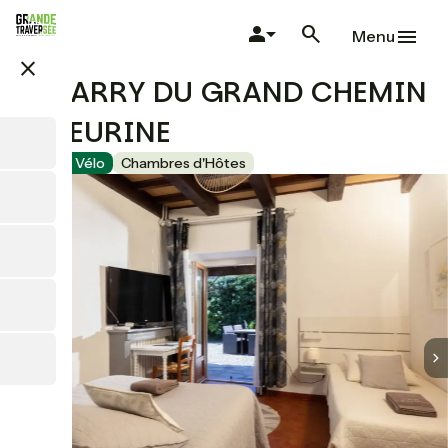
Aller
au
Menu
contenu
close
principal
LE BARRY DU GRAND CHEMIN
- FLEURINE
Accueil Vélo
Chambres d'Hôtes