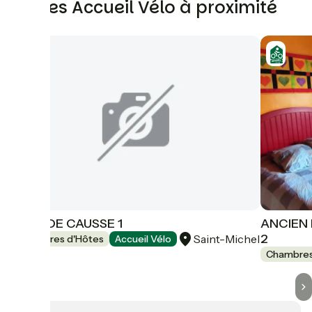
Autres Accueil Vélo à proximité
RÊVE DE CAUSSE 1
ANCIEN
2
Saint-Michel
Chambres d'Hôtes
Accueil Vélo
Chambres