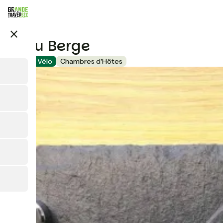
Aller
au
contenu
close
principal
L'Eau Berge
Accueil Vélo
Chambres d'Hôtes