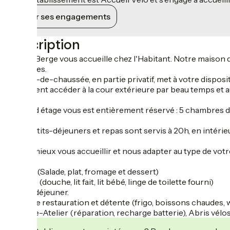
Voir ses engagements
Description
- L'Eau Berge vous accueille chez l'Habitant. Notre maison
Vacances.
- Le rez-de-chaussée, en partie privatif, met à votre dispo
également accéder à la cour extérieure par beau temps et au
- Le 2nd étage vous est entièrement réservé : 5 chambres don
-Les petits-déjeuners et repas sont servis à 20h, en intéri
-Pour mieux vous accueillir et nous adapter au type de votr
-Repas (Salade, plat, fromage et dessert)
-Nuitée (douche, lit fait, lit bébé, linge de toilette fourni)
-Petit-déjeuner.
-Salle de restauration et détente (frigo, boissons chaudes, w
-Garage-Atelier (réparation, recharge batterie), Abris vélo