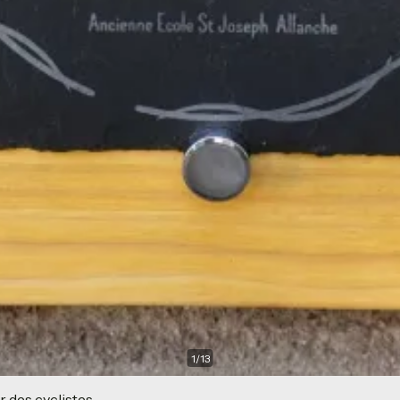
1
/
13
r des cyclistes.