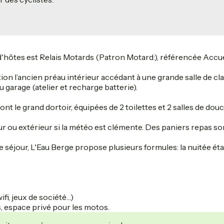
 d'hôtes est Relais Motards (Patron Motard:), référencée Accu
sition l’ancien préau intérieur accédant à une grande salle de 
 garage (atelier et recharge batterie).
t le grand dortoir, équipées de 2 toilettes et 2 salles de dou
eur ou extérieur si la météo est clémente. Des paniers repas s
e séjour, L'Eau Berge propose plusieurs formules: la nuitée ét
ifi, jeux de société…)
s, espace privé pour les motos.