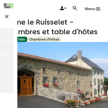
Aller
au
Menu
contenu
close
principal
Ferme le Ruisselet -
Chambres et table d'hôtes
Accueil Vélo
Chambres d'Hôtes