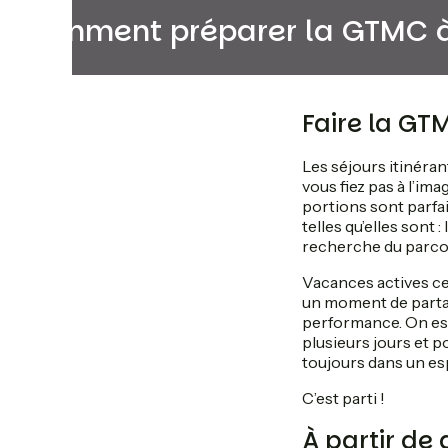
Comment préparer la GTMC à 
Faire la GT
Les séjours itinéra
vous fiez pas à l’i
portions sont parfai
telles qu’elles son
recherche du parcou
Vacances actives cer
un moment de partag
performance. On est
plusieurs jours et p
toujours dans un esp
C’est parti !
À partir de