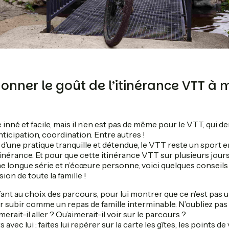
ner le goût de l’itinérance VTT à 
 inné et facile, mais il n’en est pas de même pour le VTT, qui 
anticipation, coordination. Entre autres !
d’une pratique tranquille et détendue, le VTT reste un sport 
 itinérance. Et pour que cette itinérance VTT sur plusieurs jour
une longue série et n’écœure personne, voici quelques conseils
ion de toute la famille !
ant au choix des parcours, pour lui montrer que ce n’est pas u
oir subir comme un repas de famille interminable. N’oubliez pas 
erait-il aller ? Qu’aimerait-il voir sur le parcours ?
vec lui : faites lui repérer sur la carte les gîtes, les points de v