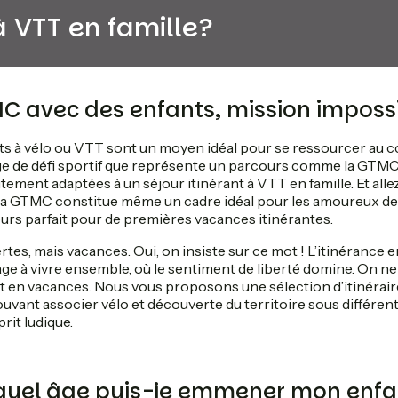
VTT en famille?
MC avec des enfants, mission impossi
nts à vélo ou VTT sont un moyen idéal pour se ressourcer au c
mage de défi sportif que représente un parcours comme la GTMC
tement adaptées à un séjour itinérant à VTT en famille. Et alle
t : la GTMC constitue même un cadre idéal pour les amoureux de
rs parfait pour de premières vacances itinérantes.
tes, mais vacances. Oui, on insiste sur ce mot ! L’itinérance e
e à vivre ensemble, où le sentiment de liberté domine. On ne 
 en vacances. Nous vous proposons une sélection d’itinéraires
ouvant associer vélo et découverte du territoire sous différent
rit ludique.
 quel âge puis-je emmener mon enfa