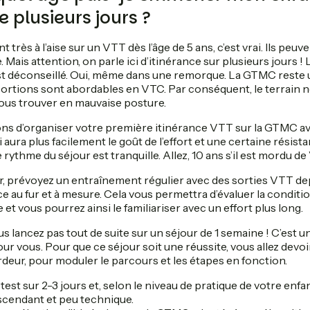
e plusieurs jours ?
 très à l’aise sur un VTT dès l’âge de 5 ans, c’est vrai. Ils peuv
. Mais attention, on parle ici d’itinérance sur plusieurs jours ! 
st déconseillé. Oui, même dans une remorque. La GTMC reste u
ortions sont abordables en VTC. Par conséquent, le terrain ne
vous trouver en mauvaise posture.
ns d’organiser votre première itinérance VTT sur la GTMC av
 aura plus facilement le goût de l’effort et une certaine résist
rythme du séjour est tranquille. Allez, 10 ans s’il est mordu de
r, prévoyez un entraînement régulier avec des sorties VTT dep
ce au fur et à mesure. Cela vous permettra d’évaluer la condit
 et vous pourrez ainsi le familiariser avec un effort plus long.
us lancez pas tout de suite sur un séjour de 1 semaine ! C’est u
ur vous. Pour que ce séjour soit une réussite, vous allez devoir
rdeur, pour moduler le parcours et les étapes en fonction.
t sur 2-3 jours et, selon le niveau de pratique de votre enfan
scendant et peu technique.