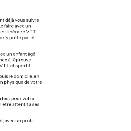
ent déjà vous suivre
Le faire avec un
n itinéraire VTT,
 s’y prête pas et
ec un enfant âgé
ance à l’épreuve
 VTT et sportif.
uis le domicile, en
ion physique de votre
n test pour votre
 être attentif à ses
t, avec un profil