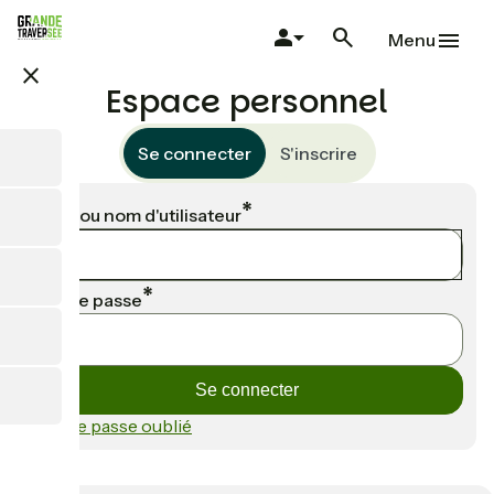
Aller
au
Menu
contenu
close
principal
Espace personnel
Se connecter
S'inscrire
Email ou nom d'utilisateur
Mot de passe
Mot de passe oublié